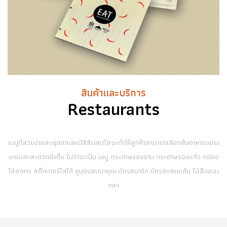
สินค้าและบริการ
Restaurants
เมนูที่สวยง่ายสะดุดตาและมีสีสันสดใสจะทำให้ลูกค้าสามารถเลือกสั่งอาหารอย่าง
งายและสะดวกยิ่งขึ้น ไม่ว่าจะเป็น เมนู กระดาษรองจาน กระดาษรองแก้ว กล่อง
ใส่อาหาร สติ๊กเกอร์โลโก้ คูปองสมนาคุณ บัตรสมาชิก บัตรสะสมแต้ม ไม้จิ้มขนม
ฯลฯ